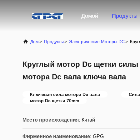
Домой
Продукты
Дом
>
Продукты
>
Электрические Моторы DC
>
Круг
Круглый мотор Dc щетки силы 
мотора Dc вала ключа вала
Ключевая сила мотора Dc вала
Сила
мотор Dc щетки 70mm
Место происхождения:
Китай
Фирменное наименование:
GPG