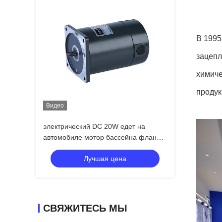
В 1995
зацепл
химиче
продук
Видео
электрический DC 20W едет на
автомобиле мотор бассейна фланца
квадрата 70MM 12V 24V
Лучшая цена
СВЯЖИТЕСЬ МЫ