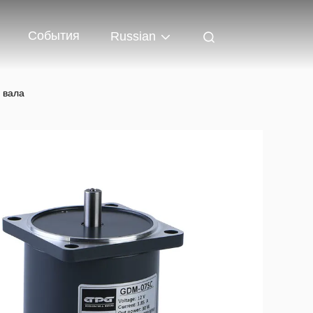
События
Russian
 вала