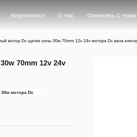
Видеозаписи
О Нас
Свяжитесь С Нами
лый мотор Dc щетки силы 30w 70mm 12v 24v мотора Dc вала ключа
30w 70mm 12v 24v
 30w мотора Dc