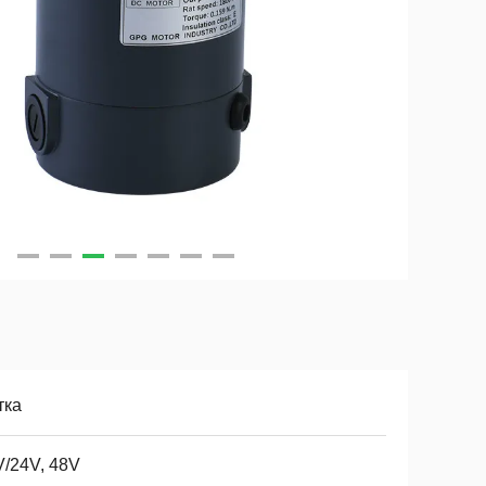
тка
V/24V, 48V