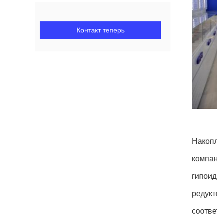
Контакт теперь
Накопл
компан
гипоид
редукт
соотве