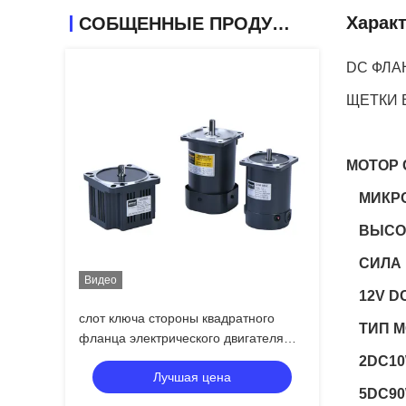
Харак
СОБЩЕННЫЕ ПРОДУКТЫ
DC ФЛА
ЩЕТКИ 
МОТОР 
МИКРО
ВЫСО
СИЛА 1
Видео
12V D
слот ключа стороны квадратного
ТИП М
фланца электрического двигателя
15w 24v плоский
2DC10
Лучшая цена
5DC90