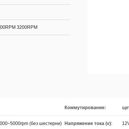
800RPM 3200RPM
Коммутирование:
ще
1000~5000rpm (без шестерни)
Напряжение тока (v):
12