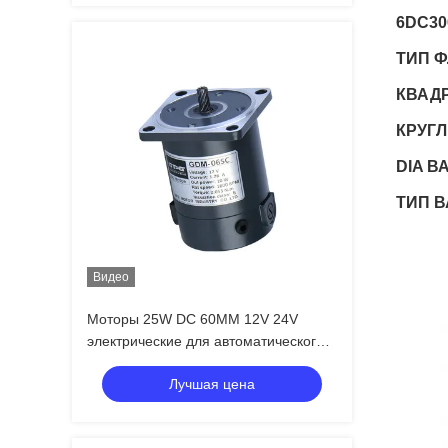
6DC30
ТИП 
КВАДР
КРУГЛ
DIA В
ТИП В
Видео
Моторы 25W DC 60MM 12V 24V
электрические для автоматического
продукта
Лучшая цена