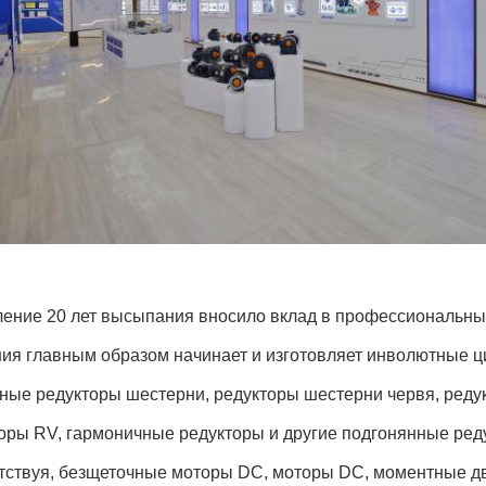
ение 20 лет высыпания вносило вклад в профессиональный
ия главным образом начинает и изготовляет инволютные ц
ные редукторы шестерни, редукторы шестерни червя, реду
оры RV, гармоничные редукторы и другие подгонянные реду
тствуя, безщеточные моторы DC, моторы DC, моментные дв