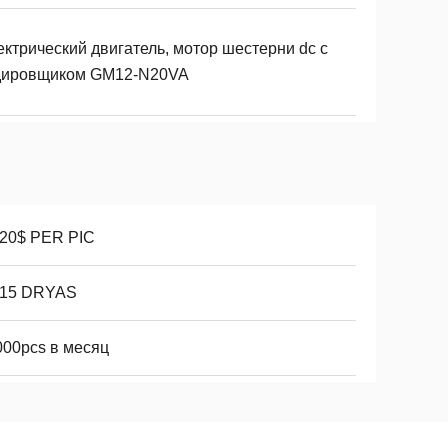
ктрический двигатель, мотор шестерни dc с
дировщиком GM12-N20VA
-20$ PER PIC
-15 DRYAS
000pcs в месяц