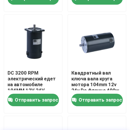
постоянного тока
пневматического
насоса автомобиля
О нас
Экскурсия по заводу
Контроль качества
Свяжитесь с нами
DC 3200 RPM
Квадратный вал
электрический едет
ключа вала круга
на автомобиле
мотора 104mm 12v
Новости
104MM 12V 24V
24v Dc фланца 400w
мотор Dc 300 ватт
Отправить запрос
Отправить запрос
мотор шестерни ac
мотор шестерни dc