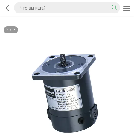
2
/
7