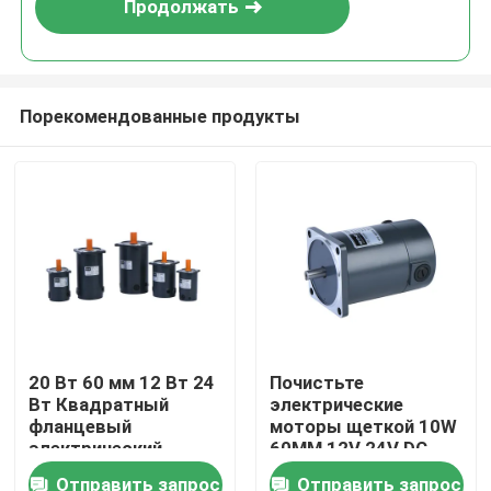
Продолжать
Порекомендованные продукты
Домой
20 Вт 60 мм 12 Вт 24
Почистьте
Вт Квадратный
электрические
Продукты
фланцевый
моторы щеткой 10W
электрический
60MM 12V 24V DC
двигатель
для
Отправить запрос
Отправить запрос
Видеозаписи