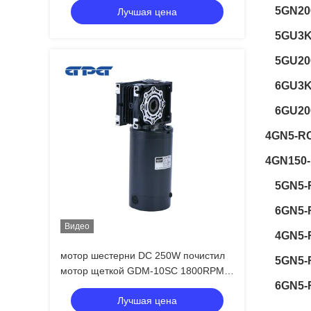
5GN20
Лучшая цена
5GU3K
5GU20
6GU3K
6GU20
4GN5-RC
4GN150
5GN5-
6GN5-
Видео
4GN5-
мотор шестерни DC 250W почистил
5GN5-
мотор щеткой GDM-10SC 1800RPM
6GN5-
3200RPM шестерни
Лучшая цена