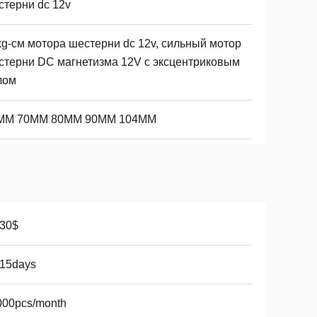
стерни dc 12v
kg-см мотора шестерни dc 12v, сильный мотор
стерни DC магнетизма 12V с эксцентриковым
лом
MM 70MM 80MM 90MM 104MM
-30$
-15days
000pcs/month