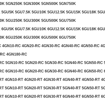
0K 5GN250K 5GN300K 5GN500K 5GN750K
 5GU5K 5GU7.5K 5GU10K 5GU12.5K 5GU15K 5GU18K 5G
0K 5GU250K 5GU300K 5GU500K 5GU750K
 6GU5K 6GU7.5K 6GU10K 6GU12.5K 6GU15K 6GU18K 6G
0K 6GU250K 6GU300K 6GU500K 6GU750K
 4GN10-RC 4GN20-RC 4GN30-RC 4GN40-RC 4GN50-RC 4
-RC 4GN180-RC
RC 5GN10-RC 5GN20-RC 5GN30-RC 5GN40-RC 5GN50-RC 
RC 6GN10-RC 6GN20-RC 6GN30-RC 6GN40-RC 6GN50-RC 
RT 4GN10-RT 4GN20-RT 4GN30-RT 4GN40-RT 4GN50-RT 4
RT 5GN10-RT 5GN20-RT 5GN30-RT 5GN40-RT 5GN50-RT 5
RT 6GN10-RT 6GN20-RT 6GN30-RT 6GN40-RT 6GN50-RT 6