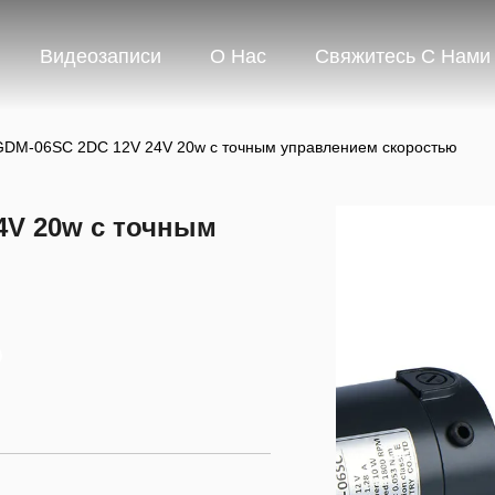
Видеозаписи
О Нас
Свяжитесь С Нами
DM-06SC 2DC 12V 24V 20w с точным управлением скоростью
4V 20w с точным