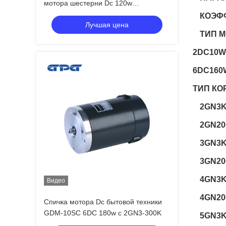
мотора шестерни Dc 120w
небольшой с коробкой передач 5gn3-
КОЭФФ
Лучшая цена
300k
ТИП М
2DC10W
6DC160
ТИП КО
2GN3K
2GN20
3GN3K
3GN20
4GN3K
Видео
4GN20
Спичка мотора Dc бытовой техники
GDM-10SC 6DC 180w с 2GN3-300K
5GN3K