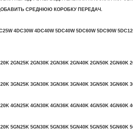
Т ДОБАВИТЬ СРЕДНЮЮ КОРОБКУ ПЕРЕДАЧ.
C25W 4DC30W 4DC40W 5DC40W 5DC60W 5DC90W 5DC12
N20K 2GN25K 2GN30K 2GN36K 2GN40K 2GN50K 2GN60K 
N20K 3GN25K 3GN30K 3GN36K 3GN40K 3GN50K 3GN60K 
N20K 4GN25K 4GN30K 4GN36K 4GN40K 4GN50K 4GN60K 
N20K 5GN25K 5GN30K 5GN36K 5GN40K 5GN50K 5GN60K 