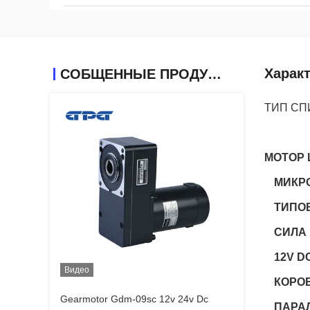
Харак
СОБЩЕННЫЕ ПРОДУКТЫ
ТИП СП
МОТОР 
МИКРО
ТИПОВ
СИЛА 1
12V D
Видео
КОРОБ
Gearmotor Gdm-09sc 12v 24v Dc
ПАРА