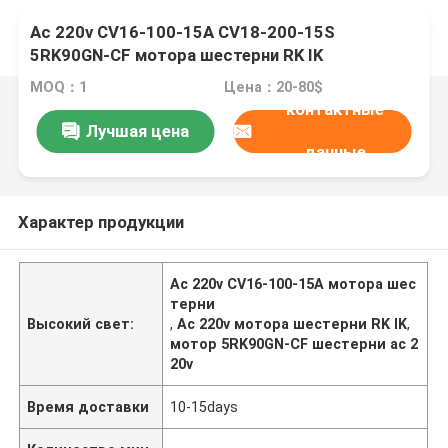
Ac 220v CV16-100-15A CV18-200-15S
5RK90GN-CF мотора шестерни RK IK
MOQ：1
Цена：20-80$
контактные
Лучшая цена
данные
Характер продукции
Ac 220v CV16-100-15A мотора шес
терни
Высокий свет:
,
Ac 220v мотора шестерни RK IK
,
мотор 5RK90GN-CF шестерни ac 2
20v
Время доставки
10-15days