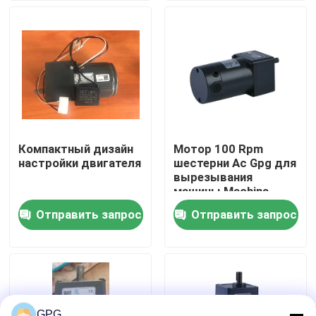
О нас
Экскурсия по заводу
Контроль качества
Компактный дизайн
Мотор 100 Rpm
настройки двигателя
шестерни Ac Gpg для
Свяжитесь с нами
вырезывания
машины Machina
Coffe
Отправить запрос
Отправить запрос
Новости
мотор шестерни ac
мотор шестерни dc
GPG