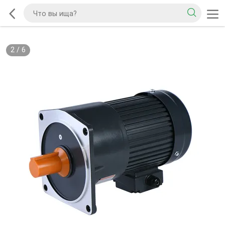
2
/
6