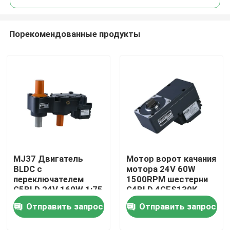
Порекомендованные продукты
MJ37 Двигатель
Мотор ворот качания
Домой
BLDC с
мотора 24V 60W
переключателем
1500RPM шестерни
G5BLD 24V 160W 1:75
G4BLD 4GFS130K
Продукты
Двигатель
изготовленный на
Отправить запрос
Отправить запрос
препятствия для
заказ
коробки передач
Видеозаписи