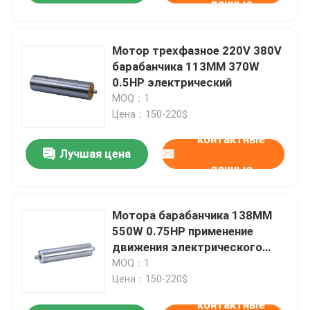
данные
Мотор трехфазное 220V 380V
барабанчика 113MM 370W
0.5HP электрический
MOQ：1
Цена：150-220$
контактные
Лучшая цена
данные
Мотора барабанчика 138MM
550W 0.75HP применение
движения электрического
роторное
MOQ：1
Цена：150-220$
контактные