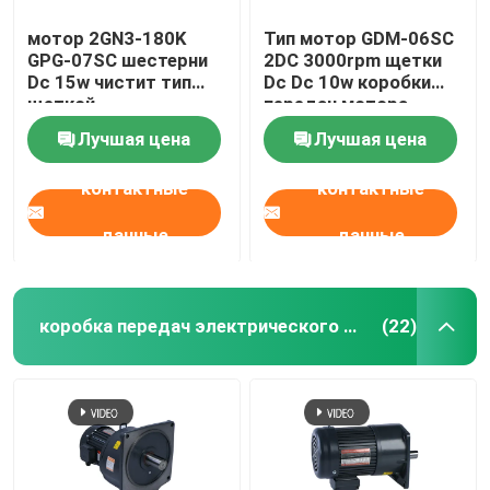
мотор 2GN3-180K
Тип мотор GDM-06SC
GPG-07SC шестерни
2DC 3000rpm щетки
Dc 15w чистит тип
Dc Dc 10w коробки
щеткой
передач мотора
аттестованный CE
Лучшая цена
Лучшая цена
контактные
контактные
данные
данные
коробка передач электрического двигателя
(22)