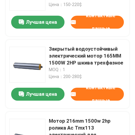
Цена：150-220$
контактные
О нас
Лучшая цена
данные
Экскурсия по заводу
Закрытый водоустойчивый
Контроль качества
электрический мотор 165MM
1500W 2HP шкива трехфазное
MOQ：1
Свяжитесь с нами
Цена：200-280$
контактные
Новости
Лучшая цена
данные
мотор шестерни ac
Мотор 216mm 1500w 2hp
ролика Ac Tmx113
мотор шестерни dc
электрический для