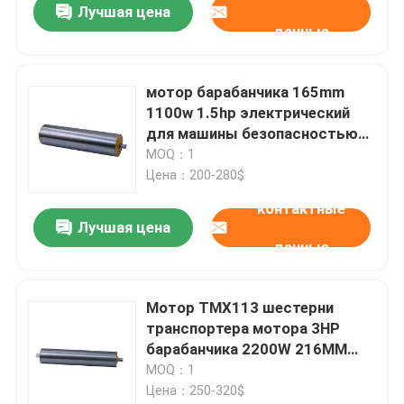
Лучшая цена
данные
мотор барабанчика 165mm
1100w 1.5hp электрический
для машины безопасностью
транспортера аэропорта
MOQ：1
Цена：200-280$
контактные
Лучшая цена
данные
Мотор TMX113 шестерни
транспортера мотора 3HP
барабанчика 2200W 216MM
электрический
MOQ：1
Цена：250-320$