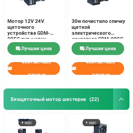
Мотор 12V 24V
30w почистило спичку
щеточного
щеткой
устройства GDM-
электрического
08SC тип щетки
двигателя GDM-08SC
мотора Dc 60 ватт
Dc с коробкой
Лучшая цена
Лучшая цена
передач 4GN3-300K
контактные
контактные
данные
данные
Безщеточный мотор шестерни
(22)