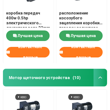
коробка передач
расположение
400w 0.5hp
косозубого
электрического
зацепления коробки
двигателя вала 22mm
передач редуктора
мотор Reductor 3
мотора AC 750W 1HP
Лучшая цена
Лучшая цена
участков
контактные
контактные
данные
данные
Мотор щеточного устройства
(10)