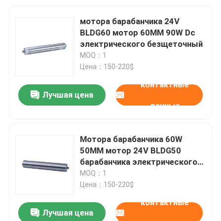
мотора барабанчика 24V
BLDG60 мотор 60MM 90W Dc
электрического безщеточный
MOQ：1
Цена：150-220$
контактные
Лучшая цена
данные
Мотора барабанчика 60W
50MM мотор 24V BLDG50
барабанчика электрического
безщеточный
MOQ：1
Цена：150-220$
контактные
Лучшая цена