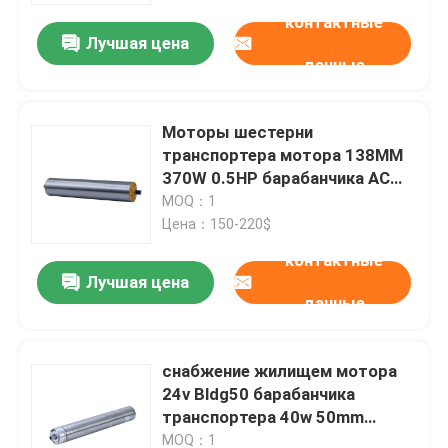
контактные
Лучшая цена
данные
Моторы шестерни
транспортера мотора 138MM
370W 0.5HP барабанчика AC
TMX113 электрические
MOQ：1
Цена：150-220$
контактные
Лучшая цена
данные
Домой
снабжение жилищем мотора
Продукты
24v Bldg50 барабанчика
транспортера 40w 50mm
цилиндрическое
Видеозаписи
MOQ：1